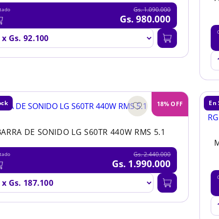
Gs. 1.090.000
tado
Gs. 980.000
ock
En 
18% OFF
BARRA DE SONIDO LG S60TR 440W RMS 5.1
Gs. 2.440.000
tado
Gs. 1.990.000