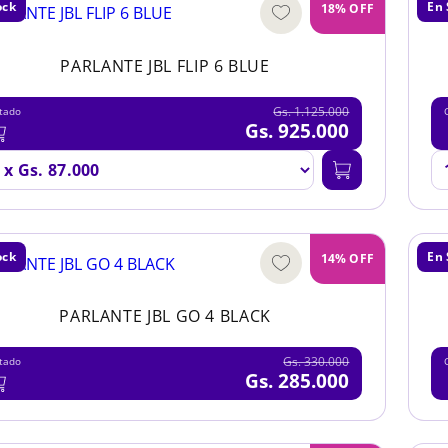
ock
En 
18% OFF
PARLANTE JBL FLIP 6 BLUE
Gs. 1.125.000
tado
Gs. 925.000
ock
En 
14% OFF
PARLANTE JBL GO 4 BLACK
Gs. 330.000
tado
Gs. 285.000