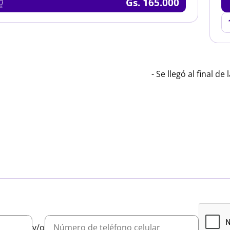
Gs. 165.000
- Se llegó al final de l
y/o