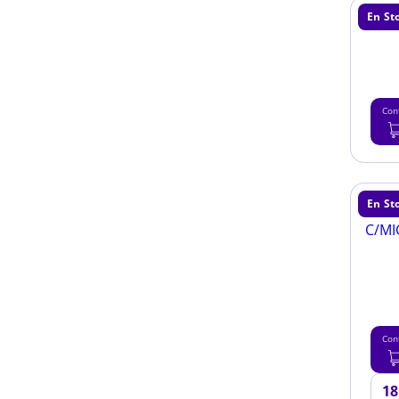
En St
Con
En St
Con