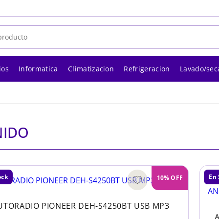
ios
Informatica
Climatizacion
Refrigeracion
Lavado/sec
NIDO
ock
En 
10% OFF
UTORADIO PIONEER DEH-S4250BT USB MP3