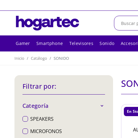
Gamer
Smartphone
Televisores
Sonido
Accesor
Inicio
Catálogo
SONIDO
SO
Filtrar por:
Categoría
En St
SPEAKERS
A
MICROFONOS