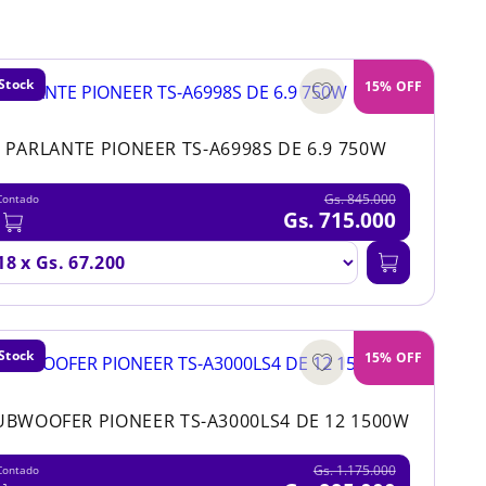
Stock
15% OFF
PARLANTE PIONEER TS-A6998S DE 6.9 750W
Gs. 845.000
Contado
Gs. 715.000
Stock
15% OFF
UBWOOFER PIONEER TS-A3000LS4 DE 12 1500W
Gs. 1.175.000
Contado