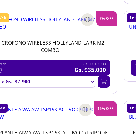
Web
En 
7% OFF
ICROFONO WIRELESS HOLLYLAND LARK M2
COMBO
Gs. 1.010.000
tado
Gs. 935.000
ock
En 
16% OFF
RLANTE AIWA AW-TSP15K ACTIVO C/TRIPODE
P