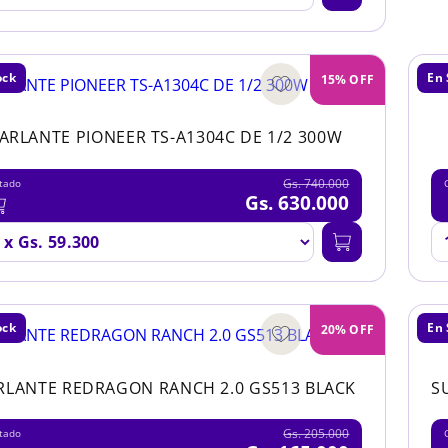
ock
En 
15% OFF
ARLANTE PIONEER TS-A1304C DE 1/2 300W
Gs. 740.000
tado
Gs. 630.000
ock
En 
20% OFF
RLANTE REDRAGON RANCH 2.0 GS513 BLACK
S
Gs. 205.000
tado