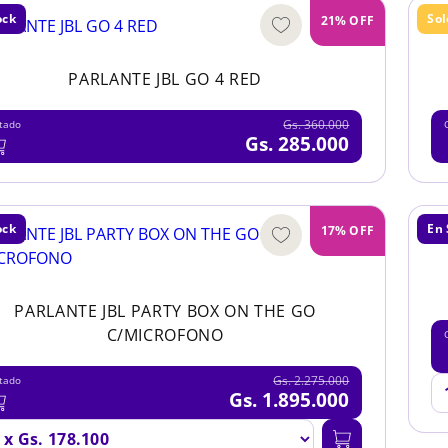
ock
So
21% OFF
PARLANTE JBL GO 4 RED
Gs. 360.000
tado
Gs. 285.000
ock
En 
17% OFF
PARLANTE JBL PARTY BOX ON THE GO
C/MICROFONO
Gs. 2.275.000
tado
Gs. 1.895.000