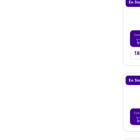
En St
Con
En St
Con