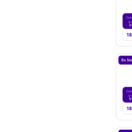
Con
En St
Con