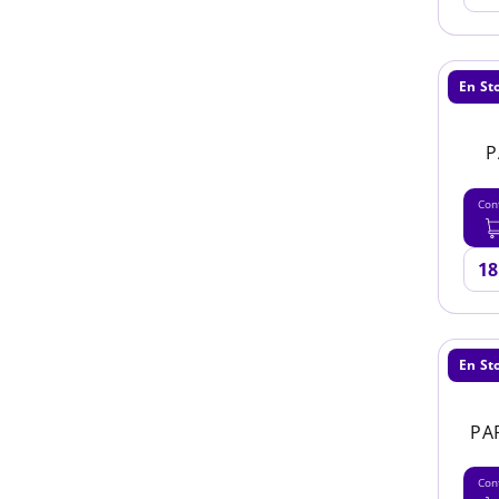
En St
P
Con
En St
PA
Con