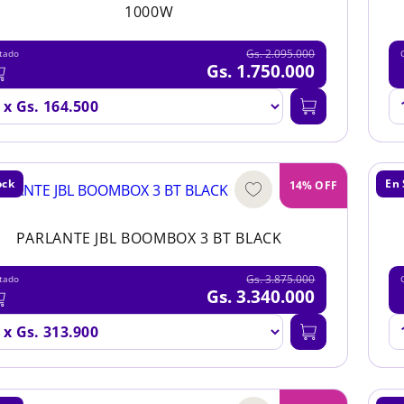
1000W
Gs. 2.095.000
tado
Gs. 1.750.000
ock
En 
14% OFF
PARLANTE JBL BOOMBOX 3 BT BLACK
Gs. 3.875.000
tado
Gs. 3.340.000