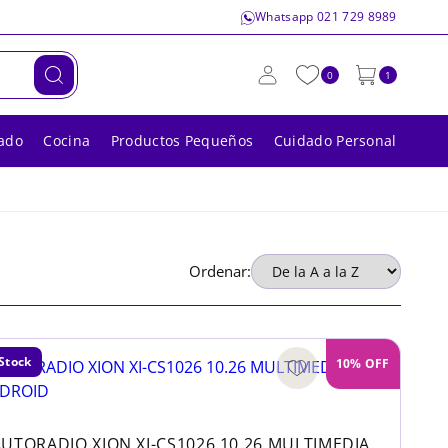
Whatsapp 021 729 8989
0
1
ado
Cocina
Productos Pequeños
Cuidado Personal
Ordenar:
Stock
10% OFF
AUTORADIO XION XI-CS1026 10.26 MULTIMEDIA