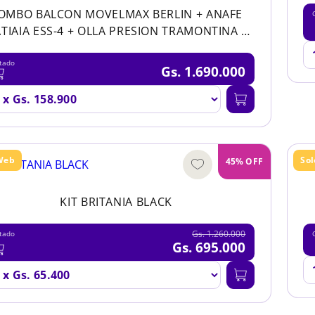
OMBO BALCON MOVELMAX BERLIN + ANAFE
ATIAIA ESS-4 + OLLA PRESION TRAMONTINA +
REGALO SET DE UTENSILIOS 5 PZS
tado
Gs. 1.690.000
Web
So
45% OFF
KIT BRITANIA BLACK
Gs. 1.260.000
tado
Gs. 695.000