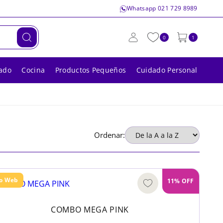
Whatsapp 021 729 8989
0
1
ado
Cocina
Productos Pequeños
Cuidado Personal
Ordenar:
lo Web
11% OFF
COMBO MEGA PINK