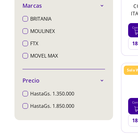
Marcas
C
IT
BRITANIA
Con
MOULINEX
FTX
MOVEL MAX
Solo 
Precio
HastaGs. 1.350.000
Con
HastaGs. 1.850.000