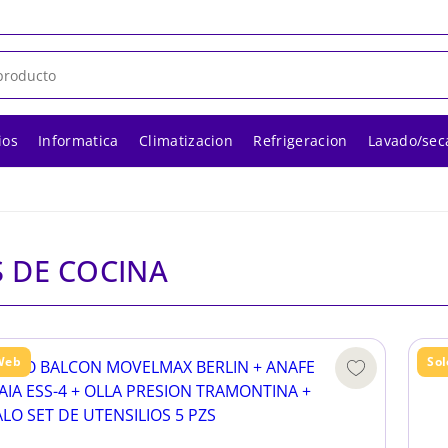
ios
Informatica
Climatizacion
Refrigeracion
Lavado/sec
S DE COCINA
Web
So