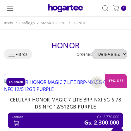
1
Inicio
Catálogo
SMARTPHONE
HONOR
HONOR
Filtros
Ordenar:
17% OFF
En Stock
CELULAR HONOR MAGIC 7 LITE BRP-NXI 5G 6.78
DS NFC 12/512GB PURPLE
Gs. 2.770.000
Contado
Gs. 2.300.000