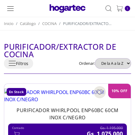
1
Inicio
Catálogo
COCINA
PURIFICADOR/EXTRACTOR DE COCINA
PURIFICADOR/EXTRACTOR DE
COCINA
Filtros
Ordenar:
10% OFF
En Stock
PURIFICADOR WHIRLPOOL ENP60BC 60CM
INOX C/NEGRO
Gs. 1.195.000
Contado
Gs. 1.075.000